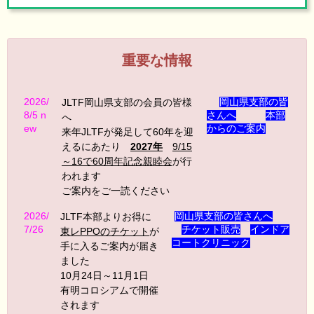
重要な情報
2026/
岡山県支部の皆
JLTF岡山県支部の会員の皆様
8/5 n
さんへ
本部
へ
ew
からのご案内
来年JLTFが発足して60年を迎
えるにあたり
2027年
9/15
～16で60周年記念親睦会
が行
われます
ご案内をご一読ください
2026/
岡山県支部の皆さんへ
JLTF本部よりお得に
7/26
チケット
販売
インドア
東レPPOのチケット
が
コートクリニック
手に入るご案内が届き
ました
10月24日～11月1日
有明コロシアムで開催
されます