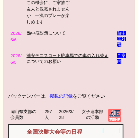
この機会に、ご家族ご
友人と観戦されません
か 一流のプレーが楽
しめます
熱中症対策
について
熱中
2026/
症対
6/6
策
浦安テニスコート駐車場での車の入れ替え
ご案
2026/
についてのお願い
内
6/5
バックナンバーは、
掲載の記録
をご覧ください
岡山県支部の
297
2026/3/
女子連本部
会員数
人
28
の活動
全国決勝大会等の日程