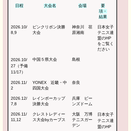
日程
大会名
会場
要
項・
結果
2026.10/
ピンクリボン決勝
神奈川 荏
日本女子
8,9
大会
原湘南
テニス連
盟のHP
をご覧く
ださい
中国５県大会
島根
2026.10/
27（予備
11/17）
2026.11/
YONEX 近畿・中
奈良
2
四国大会
2026.12/
レインボーカップ
兵庫 ビー
7,8
決勝大会
ンズドーム
2026.11/
クレストレディー
大阪 万博
日本女子
11,12
ス大会byカーブス
テニスガー
テニス連
デン
盟のHP