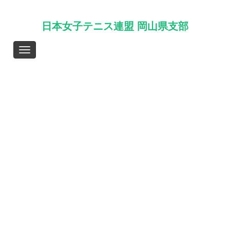
日本女子テニス連盟 岡山県支部
N
a
v
i
g
a
t
i
o
n